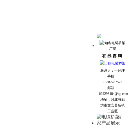
在 线 咨 询
联系人：于经理
手机：
13582787575
邮箱：
664298104@qq.com
地址：河北省廊
坊市文安县新镇
工业区