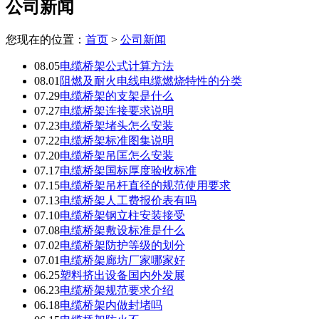
公司新闻
您现在的位置：
首页
>
公司新闻
08.05
电缆桥架公式计算方法
08.01
阻燃及耐火电线电缆燃烧特性的分类
07.29
电缆桥架的支架是什么
07.27
电缆桥架连接要求说明
07.23
电缆桥架堵头怎么安装
07.22
电缆桥架标准图集说明
07.20
电缆桥架吊匡怎么安装
07.17
电缆桥架国标厚度验收标准
07.15
电缆桥架吊杆直径的规范使用要求
07.13
电缆桥架人工费报价表有吗
07.10
电缆桥架钢立柱安装接受
07.08
电缆桥架敷设标准是什么
07.02
电缆桥架防护等级的划分
07.01
电缆桥架廊坊厂家哪家好
06.25
塑料挤出设备国内外发展
06.23
电缆桥架规范要求介绍
06.18
电缆桥架内做封堵吗