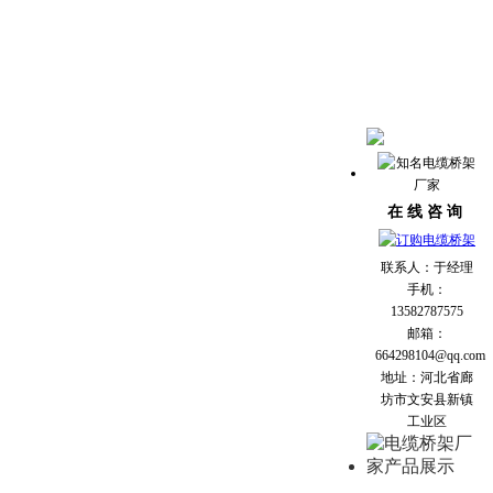
在 线 咨 询
联系人：于经理
手机：
13582787575
邮箱：
664298104@qq.com
地址：河北省廊
坊市文安县新镇
工业区